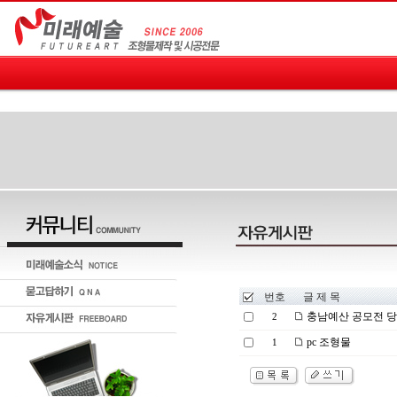
번호
글 제 목
충남예산 공모전 
2
pc 조형물
1