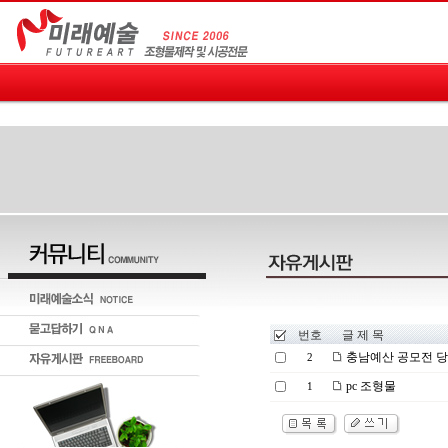
번호
글 제 목
충남예산 공모전 
2
pc 조형물
1